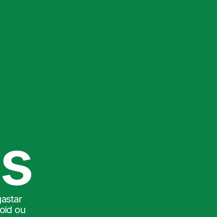
es
gastar
oid ou