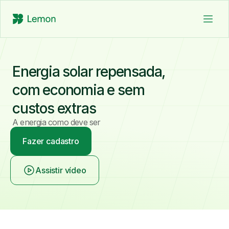
Como funciona
Simule sua economia
Energia solar repensada,
Clientes
Blog
com economia e sem
Ajuda
custos extras
A energia como deve ser
Fazer cadastro
Fazer cadastro
Já sou cliente
Assistir vídeo