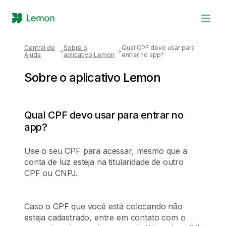
Central de
Sobre o
Qual CPF devo usar para
Como funciona
Ajuda
aplicativo Lemon
entrar no app?
Simule sua economia
Clientes
Sobre o aplicativo Lemon
Blog
Ajuda
Qual CPF devo usar para entrar no
app?
Fazer cadastro
Use o seu CPF para acessar, mesmo que a 
Já sou cliente
conta de luz esteja na titularidade de outro 
CPF ou CNPJ.

Caso o CPF que você está colocando não 
esteja cadastrado, entre em contato com o 